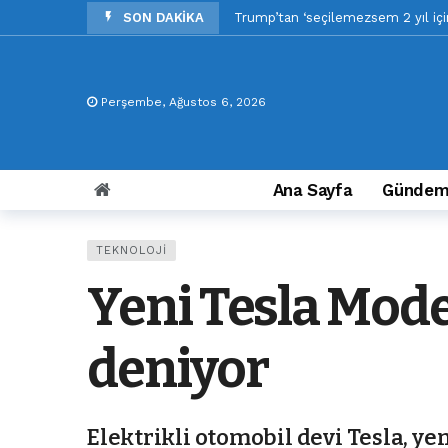
SON DAKİKA
Kassam Tugayları Gazze’de İsrail ask
İsrail Iraklı Şii milis komutanını 
İsrail’den Lübnan’ın başkenti Beyru
Perşembe, Ağustos 6, 2026
Mali’deki jandarma okuluna saldırı
5 tır ilaç ve tıbbi sarf malzemesi 
Katoliklerin ruhani lideri Papa’dan
Ana Sayfa
Günde
Macron’dan Netanyahu’ya ‘bölgeyi 
Penta Teknoloji’nin yılın ilk yarısı
TEKNOLOJI
İtalya’da hükümet cinsel şiddet s
Yeni Tesla Model
deniyor
Elektrikli otomobil devi Tesla, ye