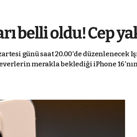
arı belli oldu! Cep y
azartesi günü saat 20.00'de düzenlenecek Iş
severlerin merakla beklediği iPhone 16'nın 