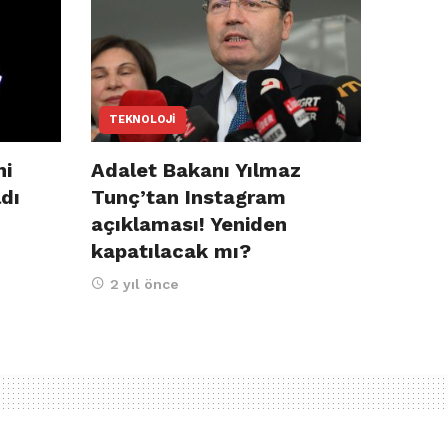
TEKNOLOJI
ni
Adalet Bakanı Yılmaz
ldı
Tunç’tan Instagram
açıklaması! Yeniden
kapatılacak mı?
2 yıl önce