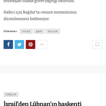
müsteşarı olarak görev yaptığı belirtildi.
Hafaci için Bağdat’ta cenaze merasiminin
düzenlenmesi bekleniyor.
Etiketler:
israil
şam
suriye
SAĞLIK
İsrail’den Lübnan’ın başkenti