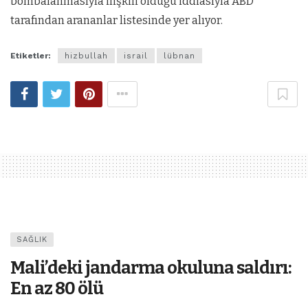
bombalanmasıyla ilişkili olduğu iddiasıyla ABD
tarafından arananlar listesinde yer alıyor.
Etiketler:
hizbullah
israil
lübnan
SAĞLIK
Mali’deki jandarma okuluna saldırı:
En az 80 ölü