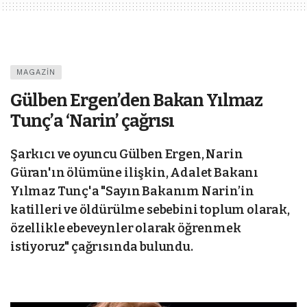
MAGAZIN
Gülben Ergen’den Bakan Yılmaz
Tunç’a ‘Narin’ çağrısı
Şarkıcı ve oyuncu Gülben Ergen, Narin
Güran'ın ölümüne ilişkin, Adalet Bakanı
Yılmaz Tunç'a "Sayın Bakanım Narin’in
katilleri ve öldürülme sebebini toplum olarak,
özellikle ebeveynler olarak öğrenmek
istiyoruz" çağrısında bulundu.