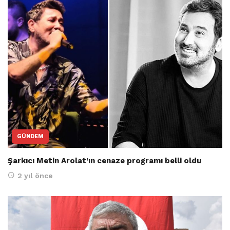
GÜNDEM
Şarkıcı Metin Arolat’ın cenaze programı belli oldu
2 yıl önce